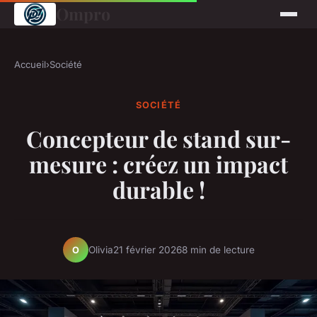
Ompro
Accueil
›
Société
SOCIÉTÉ
Concepteur de stand sur-
mesure : créez un impact
durable !
Olivia
21 février 2026
8 min de lecture
O