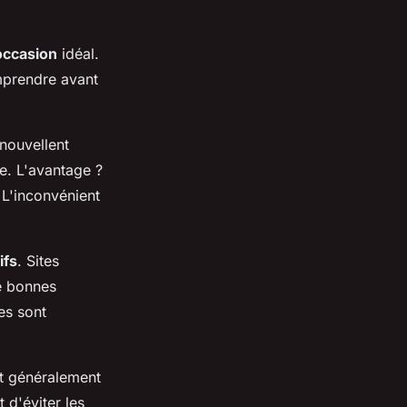
occasion
idéal.
mprendre avant
nouvellent
te. L'avantage ?
 L'inconvénient
ifs
. Sites
e bonnes
ies sont
nt généralement
 d'éviter les