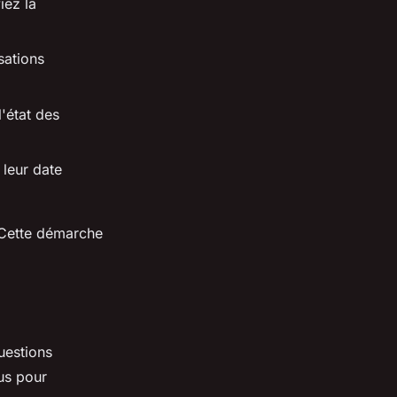
iez la
sations
l'état des
 leur date
. Cette démarche
uestions
us pour