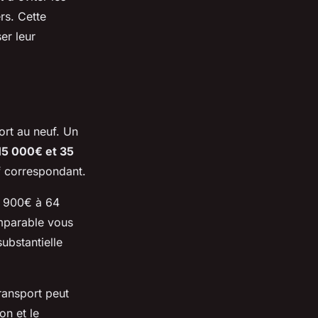
rs. Cette
er leur
ort au neuf. Un
15 000€ et 35
f correspondant.
8 900€ à 64
omparable vous
ubstantielle
ransport peut
on et le