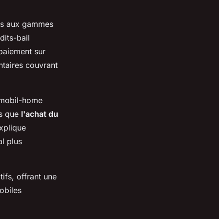
tés aux gammes
its-bail
 paiement sur
taires couvrant
n mobil-home
is que
l'achat du
xplique
al plus
ifs, offrant une
obiles