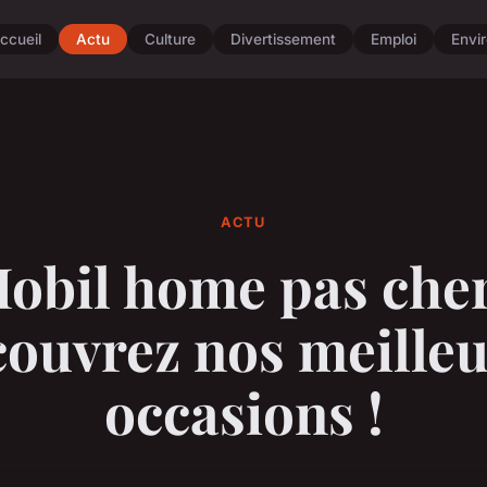
ccueil
Actu
Culture
Divertissement
Emploi
Envi
ACTU
obil home pas cher
ouvrez nos meille
occasions !