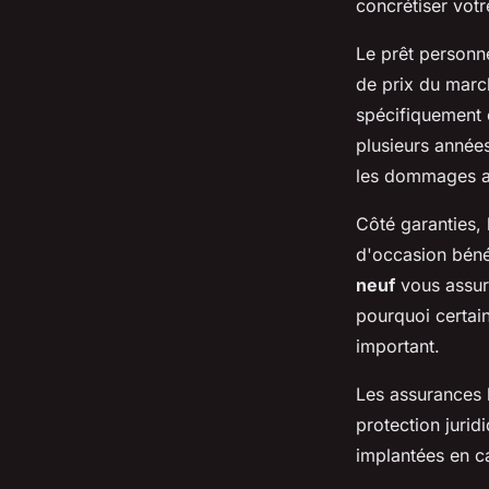
concrétiser votr
Le prêt personn
de prix du marc
spécifiquement 
plusieurs année
les dommages ac
Côté garanties, 
d'occasion béné
neuf
vous assur
pourquoi certain
important.
Les assurances h
protection jurid
implantées en ca