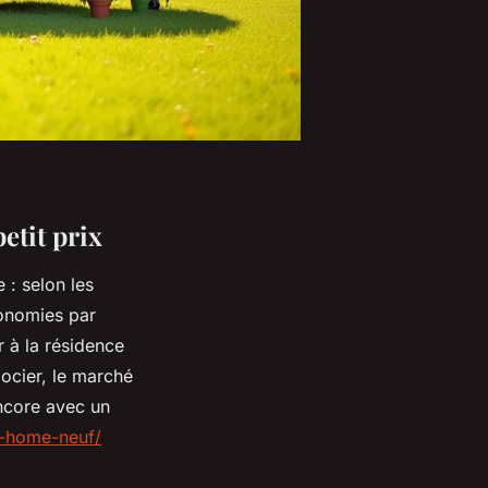
etit prix
 : selon les
onomies par
 à la résidence
gocier, le marché
encore avec un
l-home-neuf/