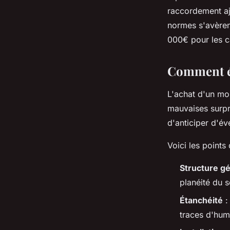
raccordement aj
normes s'avèren
000€ pour les c
Comment éva
L'achat d'un mo
mauvaises surpr
d'anticiper d'év
Voici les points 
Structure g
planéité du s
Étanchéité
:
traces d'hum