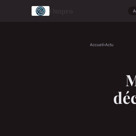
Ompro
A
Accueil
›
Actu
M
déc