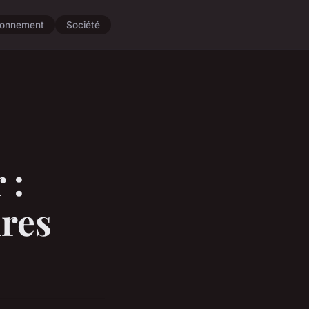
ronnement
Société
 :
ures