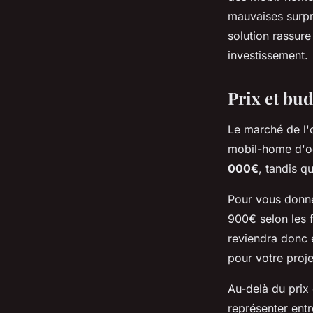
mauvaises surpri
solution rassure
investissement.
Prix et budg
Le marché de l'o
mobil-home d'o
000€
, tandis q
Pour vous donne
900€ selon les 
reviendra donc 
pour votre projet
Au-delà du prix
représenter ent