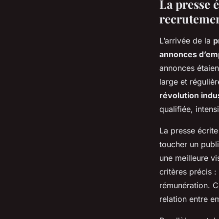
La presse é
recruteme
L’arrivée de la
p
annonces d’emp
annonces étaient
large et réguliè
révolution indus
qualifiée, inten
La presse écrite
toucher un publi
une meilleure vi
critères précis 
rémunération. C
relation entre e