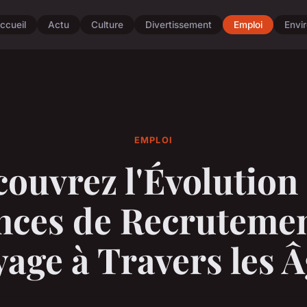
ccueil
Actu
Culture
Divertissement
Emploi
Envi
EMPLOI
ouvrez l'Évolution
ces de Recrutemen
age à Travers les 