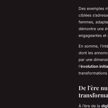
Des exemples ma
ciblées s’adress
femmes, adaptan
démontre une év
engageantes et r
En somme, l’int
dont les annonce
par une dimensi
l’
évolution initi
transformations
De l’ère nu
transforma
À l’ère de la
dig