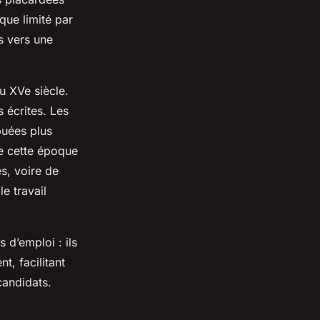
que limité par
s vers une
au XVe siècle.
 écrites. Les
buées plus
e cette époque
s, voire de
e travail
 d’emploi : ils
, facilitant
candidats.