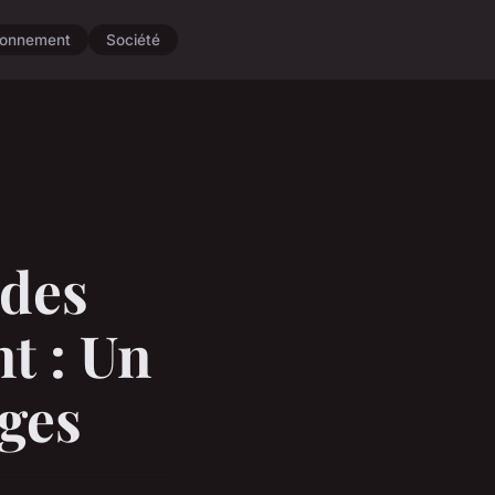
ronnement
Société
 des
t : Un
Âges