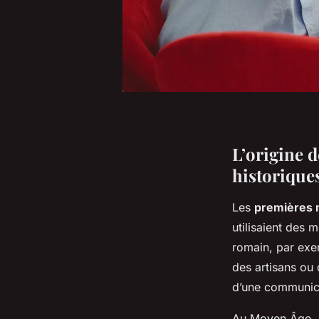
L’origine 
historique
Les
premières 
utilisaient des 
romain, par exem
des artisans ou
d’une communica
Au Moyen Âge, l