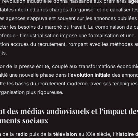
a révolution industrielle donna naissance aux premières
age
itables intermédiaires chargés d’organiser et de canaliser le
es agences s’appuyaient souvent sur les annonces publiées
cter les besoins du marché du travail. La combinaison de ces 
fonde : l’industrialisation impose une formalisation et une
ation accrues du recrutement, rompant avec les méthodes ar
nts.
sor de la presse écrite, couplé aux transformations économi
nitié une nouvelle phase dans l’
évolution initiale
des annonc
ette les bases du recrutement moderne, avec ses techniques 
rganisation plus rigoureuse.
t des médias audiovisuels et l’impact de
ments sociaux
n de la
radio
puis de la
télévision
au XXe siècle, l’
histoire