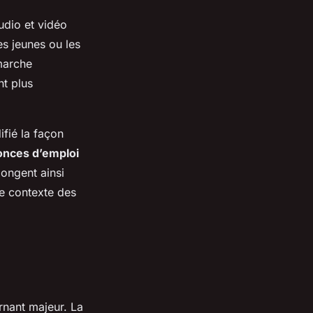
dio et vidéo
es jeunes ou les
marche
nt plus
fié la façon
onces d’emploi
ongent ainsi
le contexte des
rnant majeur. La