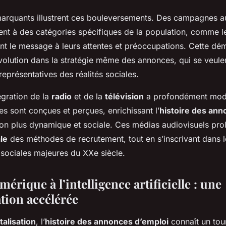
rquants illustrent ces bouleversements. Des campagnes au
ent à des catégories spécifiques de la population, comme l
t le message à leurs attentes et préoccupations. Cette dé
olution dans la stratégie même des annonces, qui se veule
eprésentatives des réalités sociales.
égration de la
radio
et de la
télévision
a profondément modi
s sont conçues et perçues, enrichissant l’
histoire des ann
on plus dynamique et sociale. Ces médias audiovisuels prol
ale
des méthodes de recrutement, tout en s’inscrivant dans 
 sociales majeures du XXe siècle.
mérique à l’intelligence artificielle : une
tion accélérée
italisation
, l’
histoire des annonces d’emploi
connaît un tou