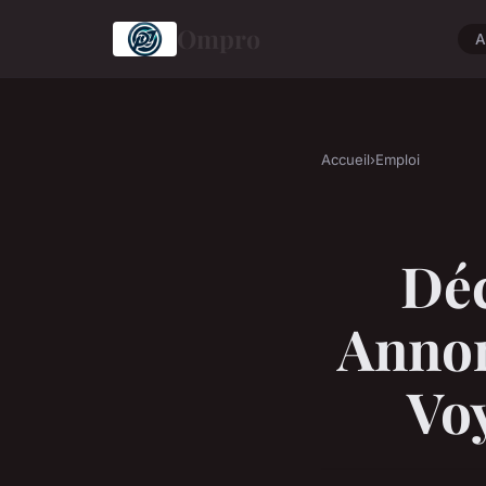
Ompro
A
Accueil
›
Emploi
Déc
Annon
Voy