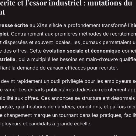
crite et l’essor industriel : mutations du
nt
resse écrite
au XIXe siècle a profondément transformé l’
hi
loi
. Contrairement aux premières méthodes de recrutement
 dispersées et souvent locales, les journaux permettaient u
re des offres. Cette
évolution sociale et économique
coïnci
trielle
, qui a multiplié les besoins en main-d’œuvre qualifi
sifiant la demande de canaux efficaces pour recruter.
 devint rapidement un outil privilégié pour les employeurs s
c varié. Les encarts publicitaires dédiés au recrutement app
sibilité aux offres. Ces annonces se structuraient désormais
: poste, qualifications demandées, conditions, et parfois m
e changement marque un tournant dans les pratiques, facilit
mployeurs et candidats à grande échelle.