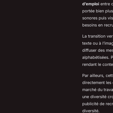
d’emploi
entre d
portée bien plus
sonores puis vi
besoins en recr
La transition ve
texte ou à l’ima
diffuser des me
alphabétisées. P
rendant le conte
Par ailleurs, ce
directement les
marché du travai
une diversité cro
publicité de rec
diversité.