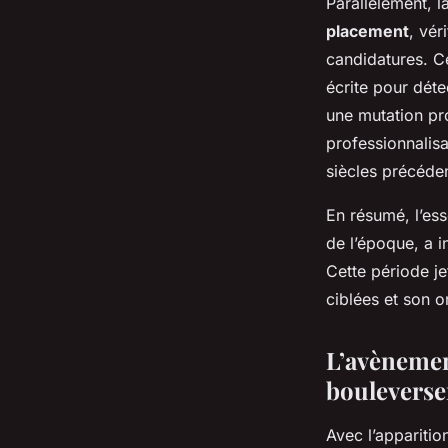
Parallèlement, l
placement
, vér
candidatures. C
écrite pour déte
une mutation pro
professionnalis
siècles précéde
En résumé, l’es
de l’époque, a i
Cette période j
ciblées et son o
L’avènemen
bouleverse
Avec l’apparitio