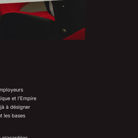
employeurs
ique et l’Empire
éjà à désigner
t les bases
s placardées