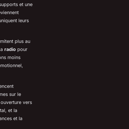
supports et une
eviennent
niquent leurs
imitent plus au
la
radio
pour
ons moins
émotionnel,
uencent
mes sur le
 ouverture vers
al, et la
ances et la