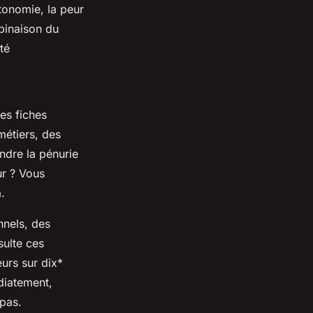
onomie, la peur
binaison du
té
es fiches
métiers, des
ndre la pénurie
ur ? Vous
.
nnels, des
sulte ces
urs sur dix*
diatement,
pas.