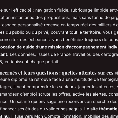
 sur l’efficacité : navigation fluide, rubriquage limpide ent
ation instantanée des propositions, mais sans tonne de jar
’espace personnalisé recense en temps réel des milliers d’o
ues du public ou du privé, couvrant tout le territoire. Vous 
consultez des échéances, vous bénéficiez toujours de cons
 vocation de guide d’une mission d’accompagnement indiv
tant
. Les données, issues de France Travail ou des cartogr
5, enrichissent chaque portail.
ncernés et leurs questions : quelles attentes sur ces s
 jeune diplômé se retrouve face à une multitude de témoign
stages,
il veut comprendre les secteurs, jauger les attentes, 
emandeur d’emploi scrute les offres, active les alertes, const
nce. Un salarié qui envisage une reconversion cherche des
 financer ses études ou valider ses acquis.
Le site thématiq
ntinu
; il fuse vers Mon Compte Formation, mobilise des sim