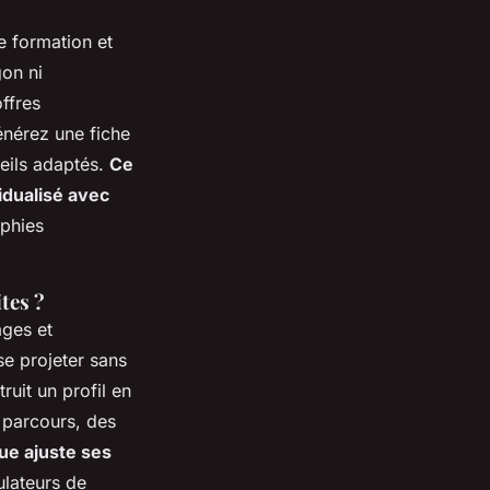
re formation et
gon ni
ffres
générez une fiche
eils adaptés.
Ce
idualisé avec
aphies
ites ?
ages et
se projeter sans
ruit un profil en
 parcours, des
ue ajuste ses
ulateurs de