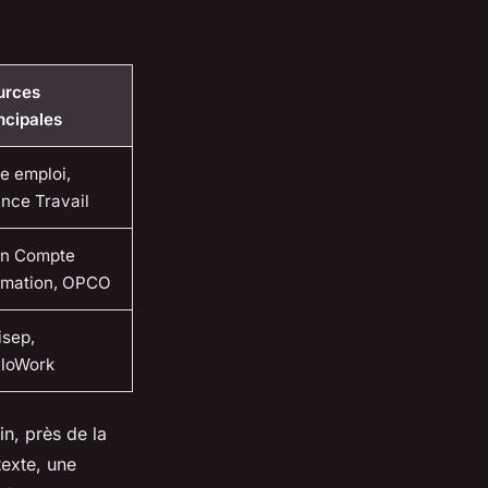
urces
ncipales
e emploi,
nce Travail
n Compte
rmation, OPCO
isep,
lloWork
n, près de la
texte, une