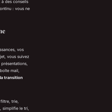
t à des conseils
ontinu : vous ne
ne
issances, vos
jet, vous suivez
 présentations,
boîte mail,
la transition
iltre, trie,
implifie le tri,