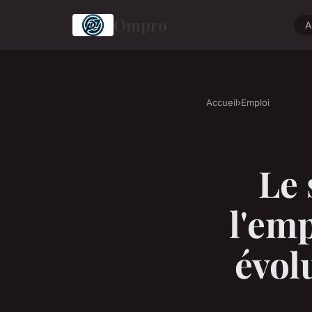
Ompro
A
Accueil
›
Emploi
Le 
l'emp
évol