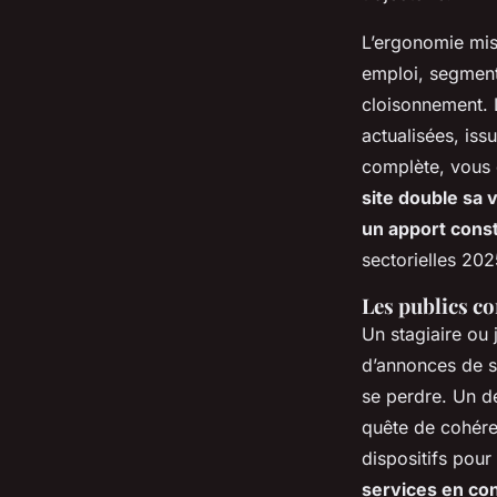
L’ergonomie mise
emploi, segment
cloisonnement. L
actualisées, iss
complète, vous 
site double sa
un apport cons
sectorielles 202
Les publics co
Un stagiaire ou
d’annonces de 
se perdre
. Un d
quête de cohére
dispositifs pour
services en co