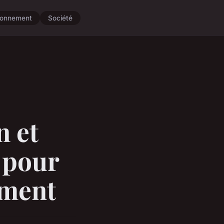
ronnement
Société
n et
e pour
ement