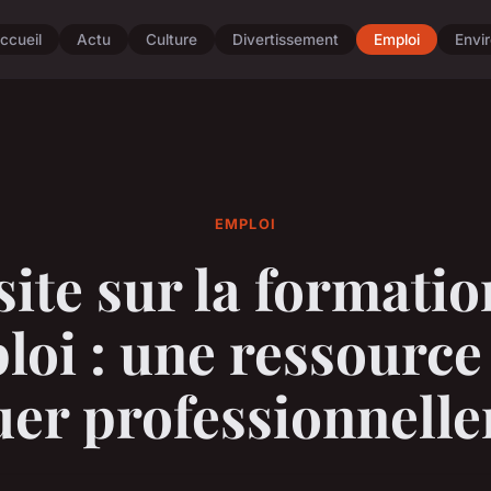
ccueil
Actu
Culture
Divertissement
Emploi
Envi
EMPLOI
site sur la formatio
loi : une ressourc
uer professionnell