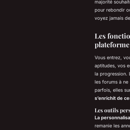
majorité souhait
pour rebondir ou
voyez jamais d
Les foncti
plateforme
Vous entrez, vo
aptitudes, vos e
la progression. 
les forums à ne 
parfois, elles s
s’enrichit de ce
Les outils per
La personnalisat
remanie les anno