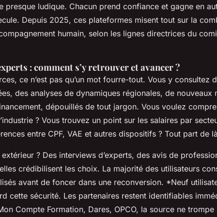
ce presque ludique.
Chacun prend confiance et gagne en aut
ecule
. Depuis 2025, ces plateformes misent tout sur la com
accompagnement humain, selon les lignes directrices du comi
xperts : comment s’y retrouver et avancer ?
ces, ce n’est pas qu’un mot fourre-tout. Vous y consultez d
sées, des analyses de dynamiques régionales, de nouveaux 
 financement, dépouillés de tout jargon. Vous voulez compre
l’industrie ? Vous trouvez un point sur les salaires par secte
érences entre CPF, VAE et autres dispositifs ? Tout part de là
 extérieur ? Des interviews d’experts, des avis de professio
elles crédibilisent les choix. La majorité des utilisateurs con
isés avant de foncer dans une reconversion. *Neuf utilisate
d cette sécurité. Les partenaires restent identifiables immé
 Mon Compte Formation, Dares, OPCO, la source ne trompe 