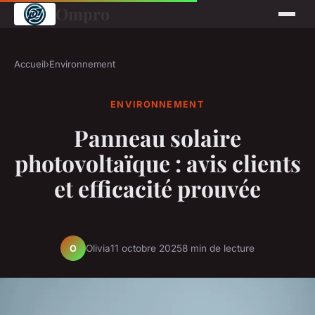
Ompro
Accueil
›
Environnement
ENVIRONNEMENT
Panneau solaire
photovoltaïque : avis clients
et efficacité prouvée
Olivia
11 octobre 2025
8 min de lecture
O