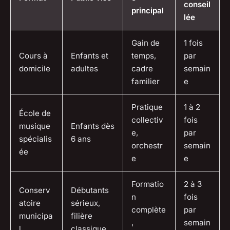
conseil
principal
lée
Gain de
1 fois
Cours à
Enfants et
temps,
par
domicile
adultes
cadre
semain
familier
e
Pratique
1 à 2
École de
collectiv
fois
musique
Enfants dès
e,
par
spécialis
6 ans
orchestr
semain
ée
e
e
Formatio
2 à 3
Conserv
Débutants
n
fois
atoire
sérieux,
complète
par
municipa
filière
,
semain
l
classique