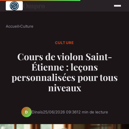
Ompro
Accueil
›
Culture
CULTURE
Cours de violon Saint-
Étienne : leçons
personnalisées pour tous
niveaux
Dinaïs
25/06/2026 09:36
12 min de lecture
D