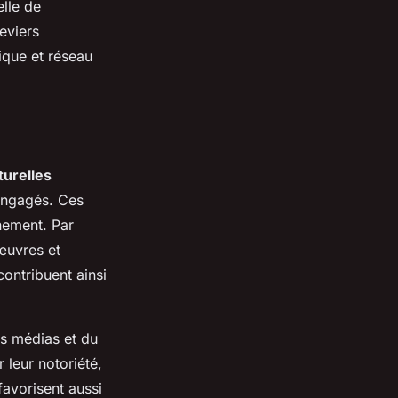
elle de
eviers
ique et réseau
turelles
engagés. Ces
énement. Par
 œuvres et
ontribuent ainsi
es médias et du
 leur notoriété,
 favorisent aussi