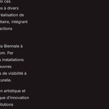
mi ces
s à divers
réalisation de
aire, intégrant
actions
la Biennale à
nom. Par
installations
 œuvres
e visibilité à
urelle.
 artistique et
que d’innovation
itutions