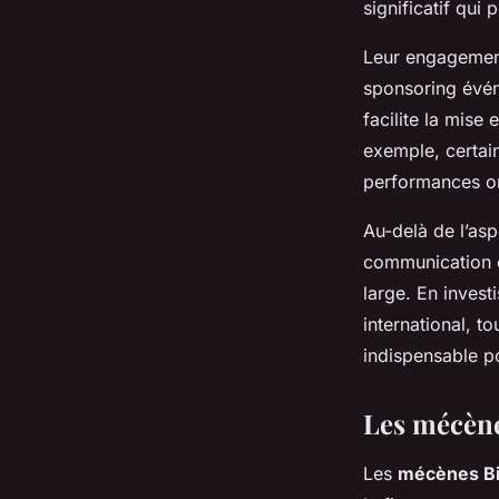
significatif qui
Leur engagement
sponsoring événe
facilite la mise
exemple, certain
performances ori
Au-delà de l’asp
communication et
large. En invest
international, t
indispensable po
Les mécène
Les
mécènes Bi