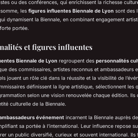
istes ou des conférences, qui enrichissent la richesse cultur
n somme, les
figures influentes Biennale de Lyon
sont des l
qui dynamisent la Biennale, en combinant engagement artist
forte portée.
alités et figures influentes
luentes Biennale de Lyon
regroupent des
personnalités cul
 que des commissaires, artistes reconnus et ambassadeurs 
ls jouent un rôle clé dans la réussite et la visibilité de l’év
missaires définissent la ligne artistique, sélectionnent les
grammation selon une vision renouvelée chaque édition. Ils c
tité culturelle de la Biennale.
ambassadeurs événement
incarnent la Biennale auprès d
plifiant sa portée à l’international. Leur influence repose sur
rer un public diversifié, curieux et souvent international. Ils