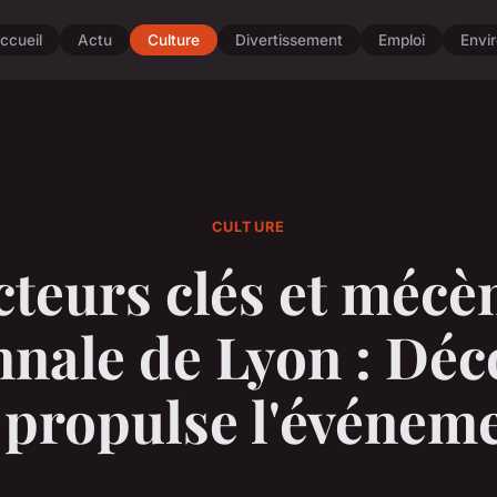
ccueil
Actu
Culture
Divertissement
Emploi
Envi
CULTURE
cteurs clés et mécè
nnale de Lyon : Dé
 propulse l'événeme