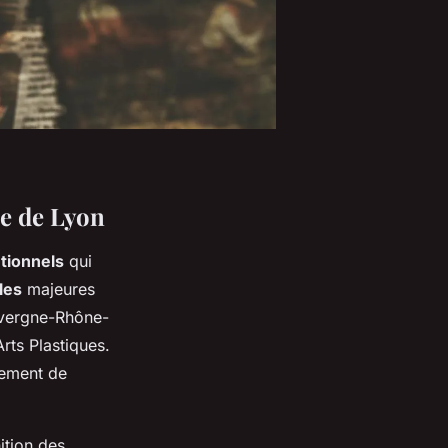
le de Lyon
utionnels
qui
les
majeures
Auvergne-Rhône-
rts Plastiques.
ncement de
ition des