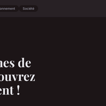
ronnement
Société
nes de
couvrez
nt !