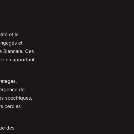
ité et le
engagés et
la Biennale. Ces
ue en apportant
ratèges,
émergence de
es spécifiques,
rs cercles
que des