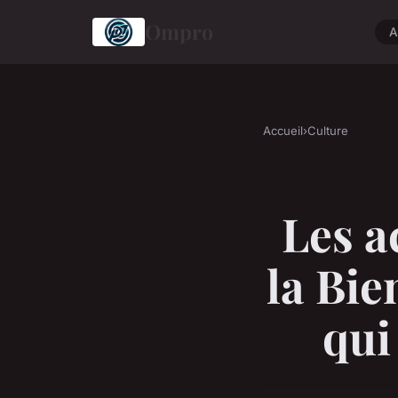
Ompro
A
Accueil
›
Culture
Les a
la Bie
qui