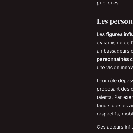
publiques.
Les personn
Les
figures inf
dynamisme de l’
ambassadeurs cul
personnalités c
une vision innov
Leur rôle dépass
proposant des or
talents. Par ex
tandis que les a
respectifs, mobil
Ces acteurs infl