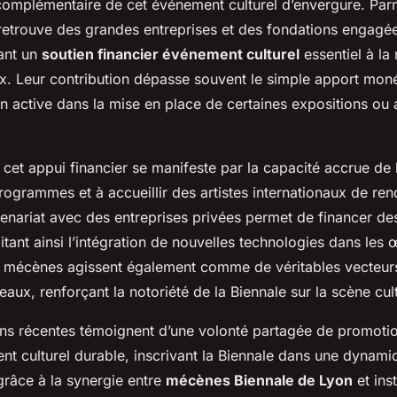
complémentaire de cet événement culturel d’envergure. Par
 retrouve des grandes entreprises et des fondations engagée
ant un
soutien financier événement culturel
essentiel à la 
x. Leur contribution dépasse souvent le simple apport monét
n active dans la mise en place de certaines expositions ou 
cet appui financier se manifeste par la capacité accrue de 
programmes et à accueillir des artistes internationaux de re
enariat avec des entreprises privées permet de financer des 
litant ainsi l’intégration de nouvelles technologies dans les
 mécènes agissent également comme de véritables vecteurs d
seaux, renforçant la notoriété de la Biennale sur la scène cult
ons récentes témoignent d’une volonté partagée de promotion
t culturel durable, inscrivant la Biennale dans une dynami
grâce à la synergie entre
mécènes Biennale de Lyon
et inst