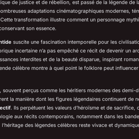
que de justice et de rébellion, est passé de la légende de l
ombreuses adaptations cinématographiques modernes, tém
 Cette transformation illustre comment un personnage myth
 conservant son essence.
ntide
suscite une fascination intemporelle pour les civilisat
orique incertaine n’a pas empêché ce récit de devenir un ar
sances interdites et de la beauté disparue, inspirant romans
ende célèbre montre à quel point le folklore peut influencer 
, souvent perçus comme les héritiers modernes des demi-d
strent la manière dont les figures légendaires continuent de n
ectif
. Ils perpétuent les valeurs d’héroïsme et de sacrifice,
ologie aux récits contemporains, notamment dans les bande
, l’héritage des légendes célèbres reste vivace et dynamiqu