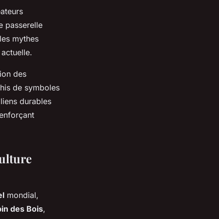
éateurs
e passerelle
 les mythes
actuelle.
tion des
ichis de symboles
liens durables
renforçant
ulture
el
mondial,
in des Bois
,