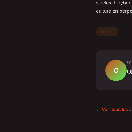
siècles. L’hybri
culture en perpé
Culture
EC
O
Ol
← Voir tous les a