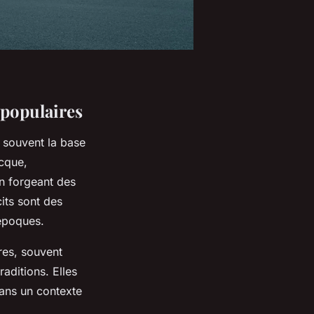
 populaires
t souvent la base
ecque,
en forgeant des
its sont des
époques.
res, souvent
raditions. Elles
 dans un contexte