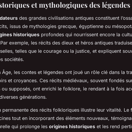
storiques et mythologiques des légendes
dateurs
des grandes civilisations antiques constituent l’os
cits, issus de mythologies grecque, égyptienne ou mésopo
igines historiques
profondes qui nourrissent encore la cult
ar exemple, les récits des dieux et héros antiques traduise
elles, telles que le courage ou la justice, et expliquent sou
s sociétés.
Âge, les contes et légendes ont joué un rôle clé dans la tr
voirs et croyances. Ces récits médiévaux, souvent fondés su
s ou supposés, ont enrichi le folklore, le rendant à la fois ac
diverses générations.
permanente des récits folkloriques illustre leur vitalité. Le 
cines tout en incorporant des éléments nouveaux, témoigna
relle qui prolonge les
origines historiques
et les rend perti