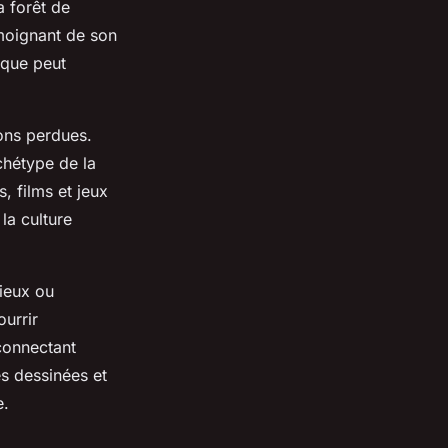
a forêt de
oignant de son
ique peut
ions perdues.
chétype de la
, films et jeux
la culture
ieux ou
ourrir
 connectant
s dessinées et
e.