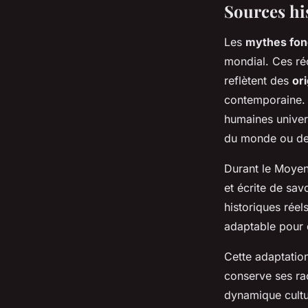
Sources hi
Les
mythes fon
mondial. Ces ré
reflètent des
or
contemporaine. P
humaines univers
du monde ou de
Durant le Moyen 
et écrite de sa
historiques réel
adaptable pour 
Cette adaptation 
conserve ses ra
dynamique cultu