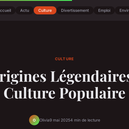
ccueil
Actu
Culture
Divertissement
Emploi
Envi
CULTURE
rigines Légendaires
Culture Populaire
Olivia
9 mai 2025
4 min de lecture
O