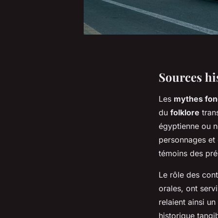
Sources hi
Les
mythes fon
du
folklore
tran
égyptienne ou n
personnages et d
témoins des pré
Le rôle des con
orales, ont serv
relaient ainsi un
historique tangib