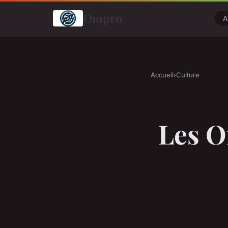
Ompro
A
Accueil
›
Culture
Les O