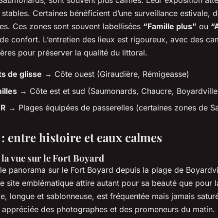
Saumonards, sont souvent plus calmes. Leur exposition attén
 stables. Certaines bénéficient d’une surveillance estivale, d
res. Ces zones sont souvent labellisées
“Famille plus”
ou
“
de confort. L’entretien des lieux est rigoureux, avec des 
ères pour préserver la qualité du littoral.
ts de glisse
→ Côte ouest (Giraudière, Rémigeasse)
illes
→ Côte est et sud (Saumonards, Chaucre, Boyardville
MR
→ Plages équipées de passerelles (certaines zones de S
 : entre histoire et eaux calmes
 la vue sur le Fort Boyard
le panorama sur le Fort Boyard depuis la plage de Boyardvi
e site emblématique attire autant pour sa beauté que pour l
, longue et sablonneuse, est fréquentée mais jamais saturée
t appréciée des photographes et des promeneurs du matin. L