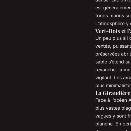
est généralement
fonds marins son
L’atmosphère y e
Vert-Bois et l
Un peu plus à l’
ventée, puissan
préservées abrit
sable s’étend su
revanche, la mer
vigilant. Les am
plus minimaliste
La Giraudière 
Face à l’océan A
plus vastes plag
vagues y sont fr
planche. En pér