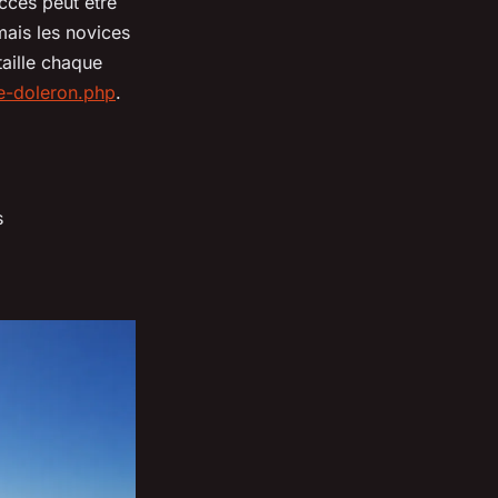
accès peut être
mais les novices
taille chaque
le-doleron.php
.
s