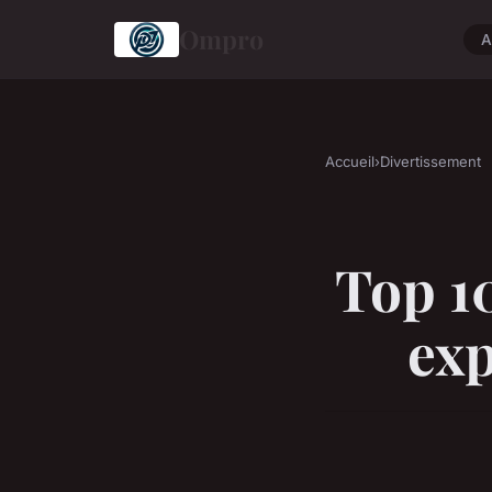
Ompro
A
Accueil
›
Divertissement
Top 10
exp