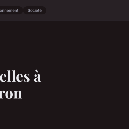
ronnement
Société
elles à
éron