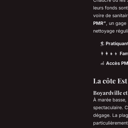
Chaucre ou les 
leurs fonds sont
voire de sanitai
PMR”
, un gage 
nettoyage réguli
🏄
Pratiquan
👨‍👩‍👧‍👦
Fam
🦽
Accès P
La côte Est
Boyardville et
À marée basse, 
spectaculaire. C
dégage. La plage
particulièremen