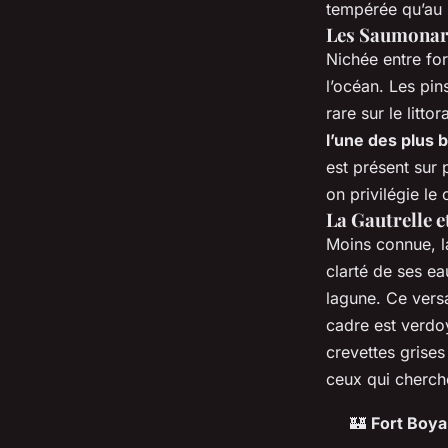
tempérée qu’au 
Les Saumonard
Nichée entre for
l’océan. Les pi
rare sur le litt
l’une des plus be
est présent sur 
on privilégie le
La Gautrelle e
Moins connue, la
clarté de ses ea
lagune. Ce versa
cadre est verdo
crevettes grises
ceux qui cherche
🏰
Fort Boya