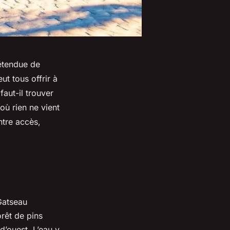
 étendue de
t tous offrir à
faut-il trouver
 où rien ne vient
ntre accès,
 Gatseau
rêt de pins
d’ouest. L’eau y