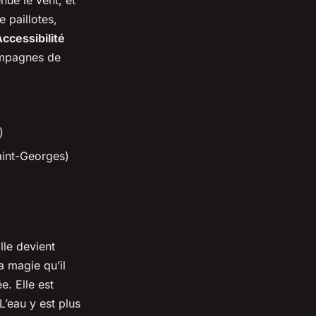
ue le vent, et
e paillotes,
Accessibilité
campagnes de
)
aint-Georges)
lle devient
a magie qu’il
. Elle est
’eau y est plus