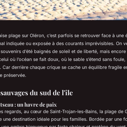
ise plage sur Oléron, c’est parfois se retrouver face à une
al indiquée ou exposée à des courants imprévisibles. On veu
souvenirs d’été baignés de soleil et de liberté, mais encore 
 celui où l’océan se fait doux, où le sable s’étend sans foule,
nt. Car derrière chaque crique se cache un équilibre fragile e
re préservée.
sauvages du sud de l'île
tseau : un havre de paix
des regards, au cœur de Saint-Trojan-les-Bains, la plage de
une destination idéale pour les familles. Bordée par une fo
e une ombre bienvenue par forte chaleur et protège du vent 