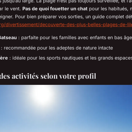
usqu’au large. La plage n’est pas toujours surveillée, et l’
ar le vent.
Pas de quoi fouetter un chat
pour les habitués, 
igner. Pour bien préparer vos sorties, un guide complet dé
rg/divertissement/decouverte-des-plus-belles-plages-de-li
Gatseau
: parfaite pour les familles avec enfants en bas âge
: recommandée pour les adeptes de nature intacte
ière
: idéale pour les sports nautiques et les grands espace
s activités selon votre profil