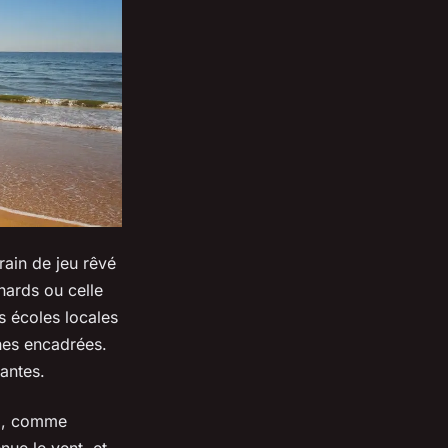
rrain de jeu rêvé
ards ou celle
s écoles locales
nes encadrées.
tantes.
sud, comme