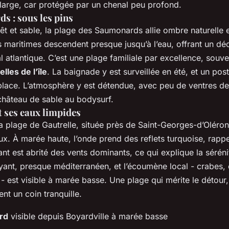
large, car protégée par un chenal peu profond.
s : sous les pins
êt et sable, la plage des Saumonards allie ombre naturelle e
ns maritimes descendent presque jusqu’à l’eau, offrant un d
oral atlantique. C’est une plage familiale par excellence, sou
lles de l’île
. La baignade y est surveillée en été, et un po
place. L’atmosphère y est détendue, avec peu de ventres de s
 château de sable au bodysurf.
t ses eaux limpides
 plage de Gautrelle, située près de Saint-Georges-d’Oléron,
ux. À marée haute, l’onde prend des reflets turquoise, rappe
nt est abrité des vents dominants, ce qui explique la sérénit
yant, presque méditerranéen, et l’écoumène local - crabes,
 - est visible à marée basse. Une plage qui mérite le détour,
nt un coin tranquille.
rd
visible depuis Boyardville à marée basse