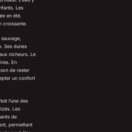
nfants. Les
ée en été.
n croissante.
: sauvage,
e. Ses dunes
eaux nicheurs. Le
ires. En
ison de rester
epter un confort
est l’une des
lizés. Les
uants de
nt, permettant