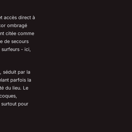
t accès direct à
écor ombragé
vent citée comme
ste de secours
urfeurs - ici,
 séduit par la
lant parfois la
é du lieu. Le
 coques,
 surtout pour