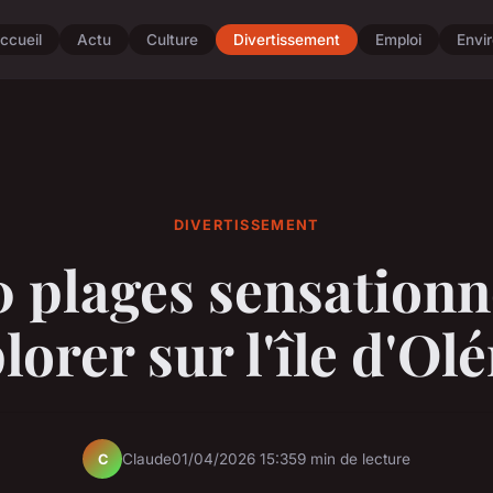
ccueil
Actu
Culture
Divertissement
Emploi
Envi
DIVERTISSEMENT
 plages sensationn
lorer sur l'île d'Ol
Claude
01/04/2026 15:35
9 min de lecture
C