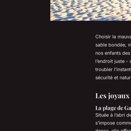
Choisir la mauva
sable bondée, m
nos enfants des 
l’endroit juste -
troubler l’insta
sécurité et natu
Les joyaux 
La plage de Ga
Située à l’abri 
s’impose comme 
dense, elle offr