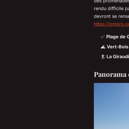
des promenades j
rendu difficile p
devront se rense
https://ompro.o
✅
Plage de 
🌊
Vert-Bois
🏄
La Giraud
Panorama de