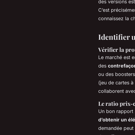
des versions es
C’est précisémen
connaissez la c
Identifier
Vérifier la pr
Le marché est e
des
contrefaço
ou des boosters 
(jeu de cartes à
collaborent avec
Le ratio prix-
Un bon rapport p
d’obtenir un él
demandée peut s