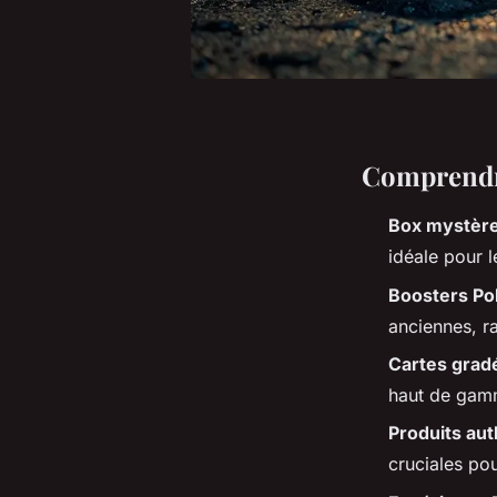
Comprendre
Box mystèr
idéale pour 
Boosters P
anciennes, ra
Cartes gra
haut de gamm
Produits au
cruciales pou