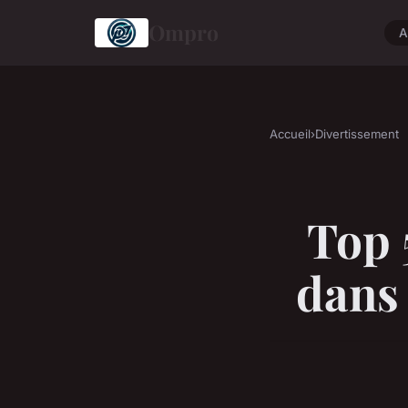
Ompro
A
Accueil
›
Divertissement
Top 
dans