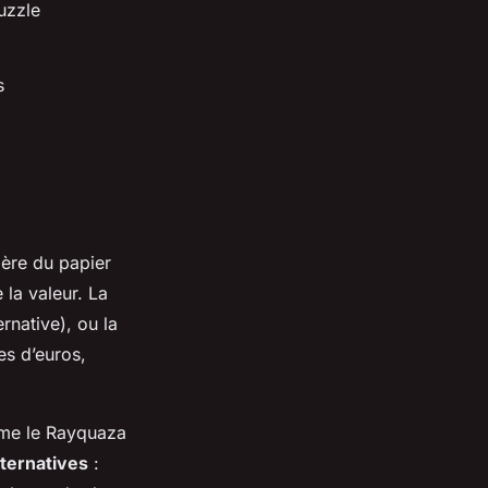
uzzle
s
ière du papier
 la valeur. La
ernative), ou la
es d’euros,
mme le Rayquaza
alternatives
: