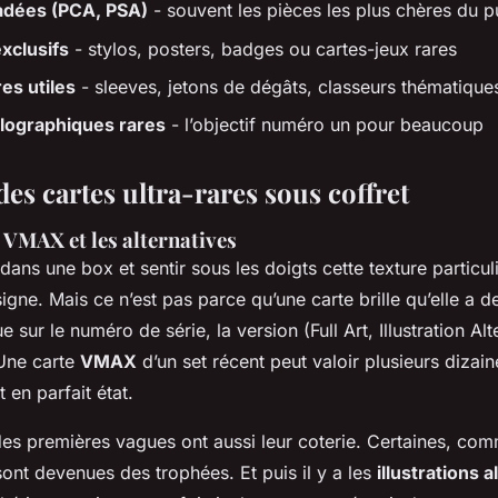
adées (PCA, PSA)
- souvent les pièces les plus chères du p
xclusifs
- stylos, posters, badges ou cartes-jeux rares
es utiles
- sleeves, jetons de dégâts, classeurs thématique
lographiques rares
- l’objectif numéro un pour beaucoup
des cartes ultra-rares sous coffret
 VMAX et les alternatives
dans une box et sentir sous les doigts cette texture particul
signe. Mais ce n’est pas parce qu’une carte brille qu’elle a de
e sur le numéro de série, la version (Full Art, Illustration Alt
 Une carte
VMAX
d’un set récent peut valoir plusieurs dizain
t en parfait état.
es premières vagues ont aussi leur coterie. Certaines, co
ont devenues des trophées. Et puis il y a les
illustrations 