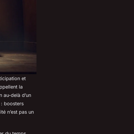
ticipation et
pellent la
n au-delà d’un
 : boosters
lité n’est pas un
ner du temps.