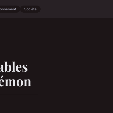
ronnement
Société
ables
kémon