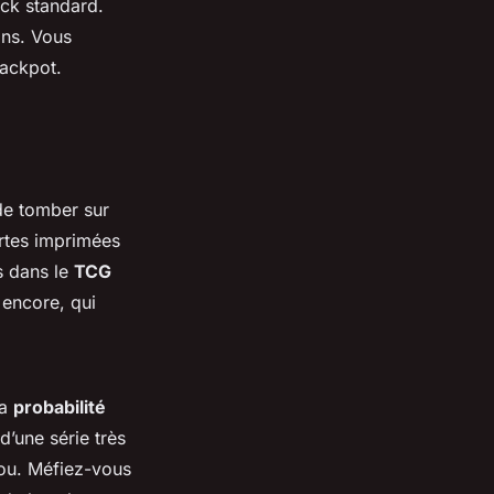
ack standard.
ans. Vous
jackpot.
de tomber sur
rtes imprimées
s dans le
TCG
x encore, qui
la
probabilité
’une série très
lou. Méfiez-vous