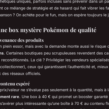
thétiques uniques, parfois incluses sans prévenir dans un p
t ce mélange de stratégie et de hasard qui fait vibrer les f
hanson ? On achète pour le fun, mais on espère toujours le 
 une box mystère Pokémon de qualité
ovenance des produits
n plein essor, mais avec la demande monte aussi le risque 
ns
. Certaines boutiques peu scrupuleuses revendent des ca
reconditionnés. La clé ? Privilégier les vendeurs spécialisé
 collectionner), ceux qui garantissent l’authenticité et, mieu
 des réseaux officiels.
contenu espéré
rix/valeur ne s’évalue pas seulement à la quantité, mais à 
ément rare
. Une box à 40 € qui promet un booster garanté d
’avérer plus intéressante qu’une boîte à 70 € au contenu f