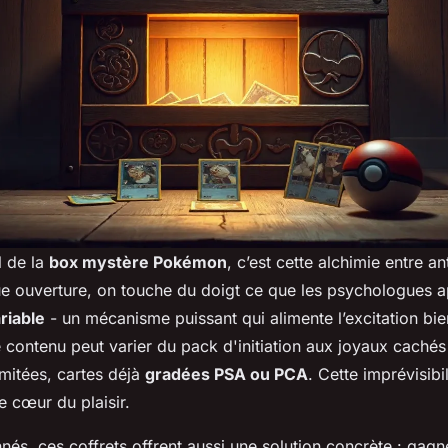
al de la
box mystère Pokémon
, c’est cette alchimie entre an
e ouverture, on touche du doigt ce que les psychologues ap
riable
- un mécanisme puissant qui alimente l’excitation bie
 contenu peut varier du pack d'initiation aux joyaux cachés
limitées, cartes déjà
gradées PSA ou PCA
. Cette imprévisibi
le cœur du plaisir.
nés, ces coffrets offrent aussi une solution concrète : gag