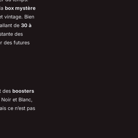
 la
box mystère
t vintage. Bien
allant de
30 à
stante des
r des futures
nt des
boosters
Noir et Blanc,
ais ce n’est pas