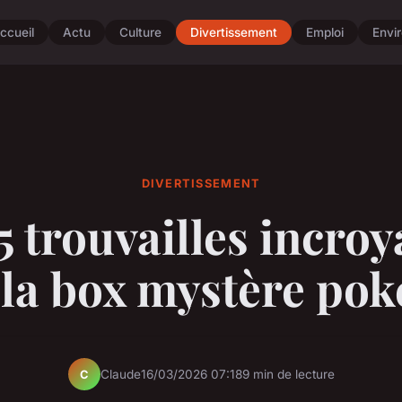
ccueil
Actu
Culture
Divertissement
Emploi
Envi
DIVERTISSEMENT
5 trouvailles incroy
 la box mystère po
Claude
16/03/2026 07:18
9 min de lecture
C