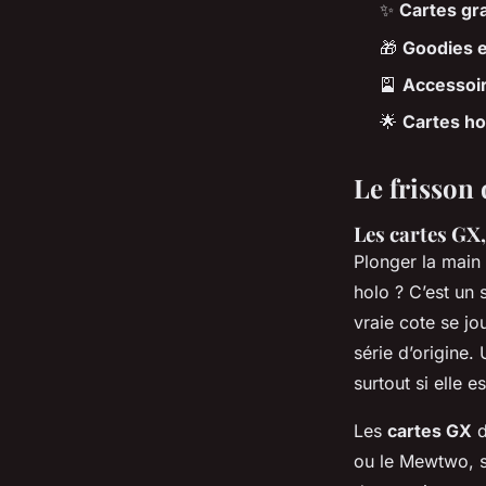
✨
Cartes gr
🎁
Goodies e
🎴
Accessoir
🌟
Cartes ho
Le frisson 
Les cartes GX,
Plonger la main 
holo ? C’est un 
vraie cote se jou
série d’origine.
surtout si elle es
Les
cartes GX
d
ou le Mewtwo, s