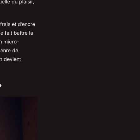
elle du plaisir,
frais et d’encre
 fait battre la
un micro-
genre de
n devient
?