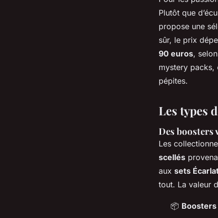
Plutôt que d’éc
propose une séle
sûr, le prix dé
90 euros
, selo
mystery packs, 
pépites.
Les types 
Des boosters v
Les collectionne
scellés
provenan
aux
sets Écarlat
tout. La valeur 
📦
Boosters 