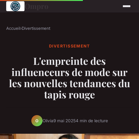
Ompro
Accueil
›
Divertissement
DIVERTISSEMENT
L'empreinte des
influenceurs de mode sur
les nouvelles tendances du
tapis rouge
Olivia
9 mai 2025
4 min de lecture
O